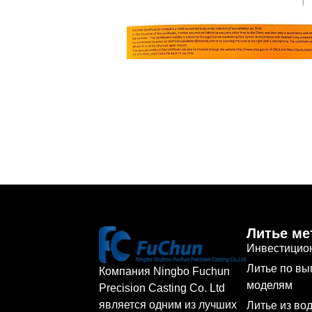
Литье ме
Инвестицио
Литье по в
Компания Ningbo Fuchun
моделям
Precision Casting Co. Ltd
является одним из лучших
Литье из во