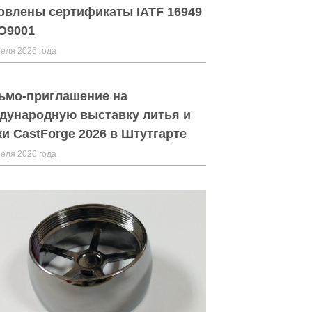
овлены сертификаты IATF 16949
SO9001
еля 2026 года
ьмо-приглашение на
дународную выставку литья и
ки CastForge 2026 в Штутгарте
еля 2026 года