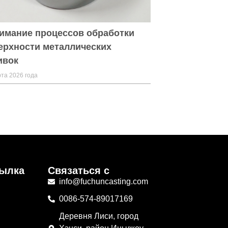
имание процессов обработки
ерхности металлических
ивок
та 2026 года
сылка
Связаться с
info@fuchuncasting.com
в
0086-574-89017169
Деревня Лиси, город