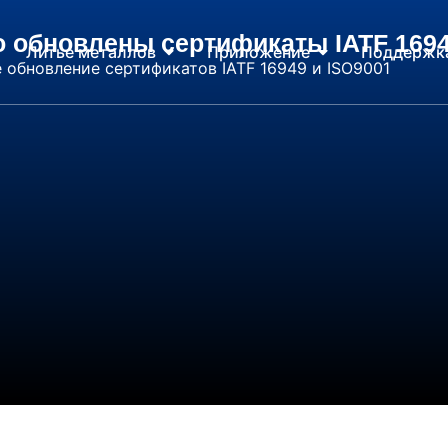
о обновлены сертификаты IATF 1694
Литье металлов
Приложение
Поддержк
ое обновление сертификатов IATF 16949 и ISO9001