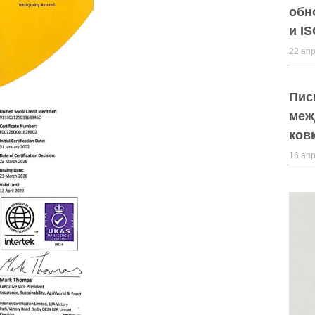
обн
и I
22 апр
Пис
меж
ков
16 апр