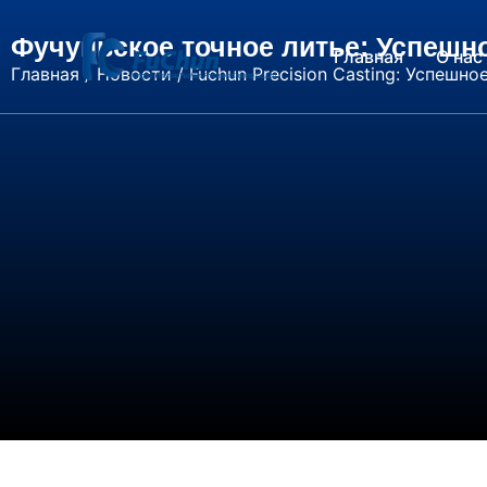
Фучуньское точное литье: Успешн
Главная
О нас
Главная
/
Новости
/ Fuchun Precision Casting: Успешн