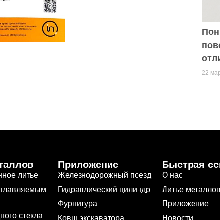
Пон
пов
отл
22 мар
таллов
Приложение
Быстрая с
нное литье
Железнодорожный поезд
О нас
ыплавляемым
Гидравлический цилиндр
Литье металло
Фурнитура
Приложение
дного стекла
Ковш экскаватора
Новости