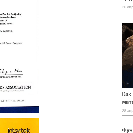
30 апр
Как
мет
28 апр
Фуч