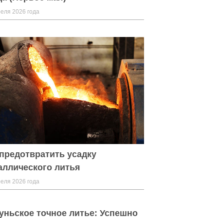
еля 2026 года
 предотвратить усадку
аллического литья
еля 2026 года
уньское точное литье: Успешно