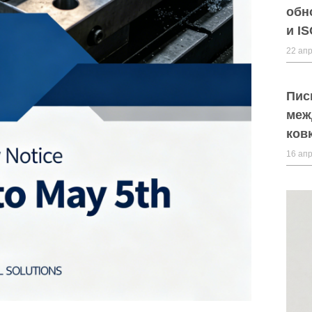
обн
и I
22 апр
Пис
меж
ков
16 апр