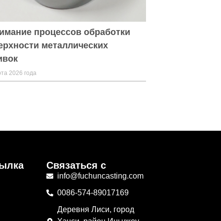
имание процессов обработки
ерхности металлических
ивок
та 2026 года
сылка
Связаться с
info@fuchuncasting.com
в
0086-574-89017169
Деревня Лиси, город