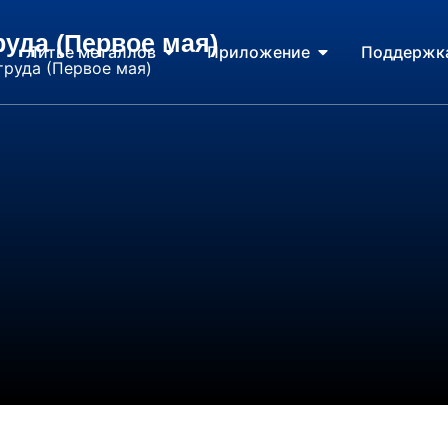
руда (Первое мая)
Литье металлов
Приложение
Поддержк
труда (Первое мая)