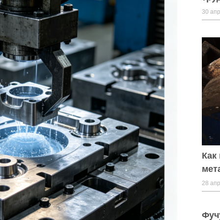
30 апр
Как
мет
28 апр
Фуч