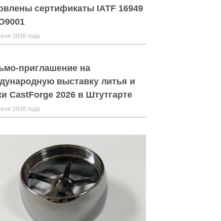
овлены сертификаты IATF 16949
SO9001
еля 2026 года
ьмо-приглашение на
дународную выставку литья и
ки CastForge 2026 в Штутгарте
еля 2026 года