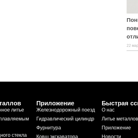
Пон
пов
отл
22 мар
таллов
Приложение
Быстрая с
нное литье
Железнодорожный поезд
О нас
ыплавляемым
Гидравлический цилиндр
Литье металло
Фурнитура
Приложение
дного стекла
Ковш экскаватора
Новости