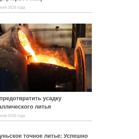
еля 2026 года
 предотвратить усадку
аллического литья
еля 2026 года
уньское точное литье: Успешно