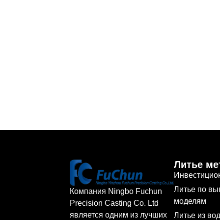
Литье ме
Инвестицио
Литье по в
Компания Ningbo Fuchun
моделям
Precision Casting Co. Ltd
является одним из лучших
Литье из во