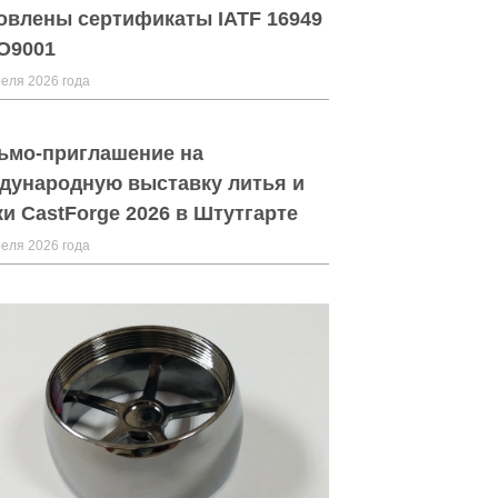
овлены сертификаты IATF 16949
SO9001
еля 2026 года
ьмо-приглашение на
дународную выставку литья и
ки CastForge 2026 в Штутгарте
еля 2026 года