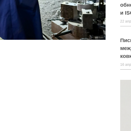
обн
и I
22 апр
Пис
меж
ков
16 апр