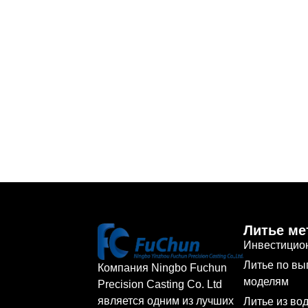
Литье ме
Инвестицио
Литье по в
Компания Ningbo Fuchun
моделям
Precision Casting Co. Ltd
является одним из лучших
Литье из во