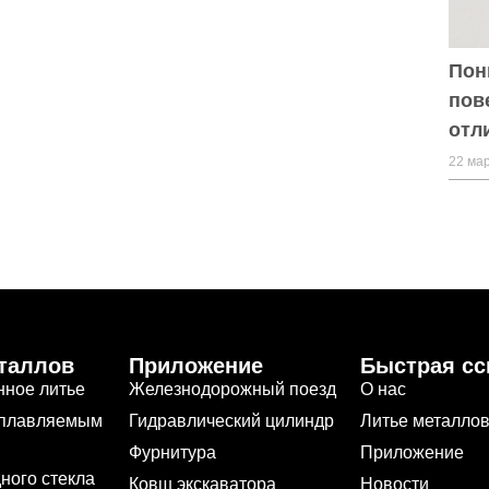
Пон
пов
отл
22 мар
таллов
Приложение
Быстрая с
нное литье
Железнодорожный поезд
О нас
ыплавляемым
Гидравлический цилиндр
Литье металло
Фурнитура
Приложение
дного стекла
Ковш экскаватора
Новости