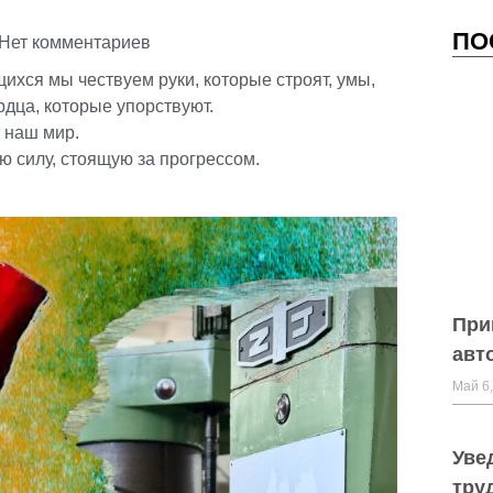
ПО
Нет комментариев
ихся мы чествуем руки, которые строят, умы,
рдца, которые упорствуют.
 наш мир.
ю силу, стоящую за прогрессом.
При
авт
Май 6,
Уве
тру