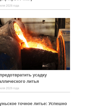
еля 2026 года
 предотвратить усадку
аллического литья
еля 2026 года
уньское точное литье: Успешно