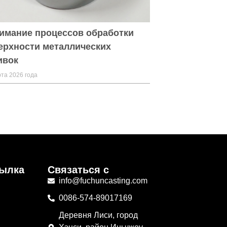
имание процессов обработки
ерхности металлических
ивок
та 2026 года
сылка
Связаться с
info@fuchuncasting.com
в
0086-574-89017169
Деревня Лиси, город