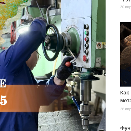
30 апр
Как
мет
28 апр
Фуч