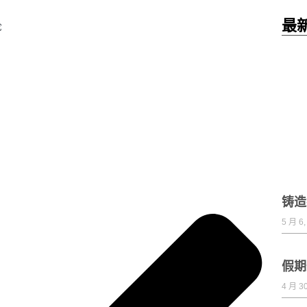
最
论
铸造
5 月 6,
假期
4 月 30